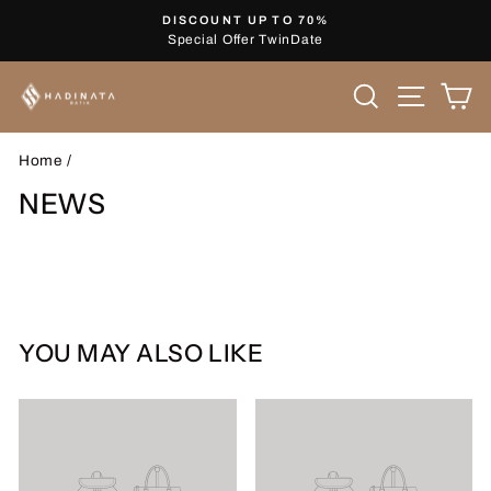
Skip
DISCOUNT UP TO 70%
to
Special Offer TwinDate
Pause
content
slideshow
Search
Site nav
Ca
Home
/
NEWS
YOU MAY ALSO LIKE