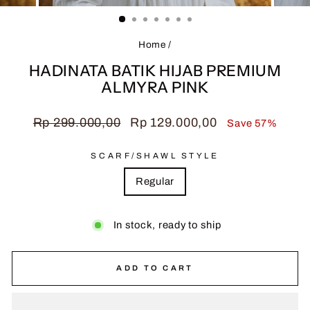
(ESC)
Home
/
HADINATA BATIK HIJAB PREMIUM
ALMYRA PINK
Regular
Sale
Rp 299.000,00
Rp 129.000,00
Save 57%
price
price
SCARF/SHAWL STYLE
Regular
In stock, ready to ship
ADD TO CART