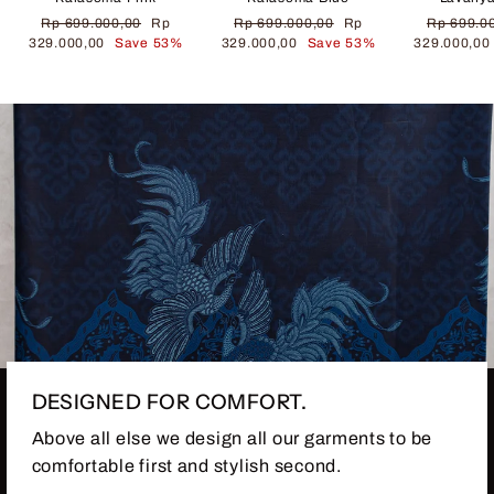
Regular
Sale
Regular
Sale
Regular
Rp 699.000,00
Rp
Rp 699.000,00
Rp
Rp 699.0
price
price
price
price
price
329.000,00
Save 53%
329.000,00
Save 53%
329.000,0
DESIGNED FOR COMFORT.
Above all else we design all our garments to be
comfortable first and stylish second.