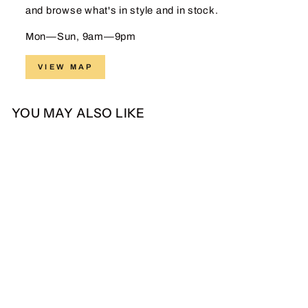
and browse what's in style and in stock.
Mon—Sun, 9am—9pm
VIEW MAP
YOU MAY ALSO LIKE
Sale
Hadinata Batik Hijab
Premium Almyra Pink
Regular
Sale
Rp 299.000,00
Rp
price
price
129.000,00
Save 57%