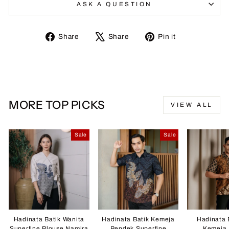
ASK A QUESTION
Share
Tweet
Pin
Share
Share
Pin it
on
on
on
Facebook
X
Pinterest
MORE TOP PICKS
VIEW ALL
Sale
Sale
Hadinata Batik Wanita
Hadinata Batik Kemeja
Hadinata 
Superfine Blouse Namira
Pendek Superfine
Kemeja