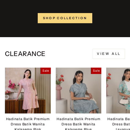
SHOP COLLECTION
CLEARANCE
VIEW ALL
Sale
Sale
Hadinata Batik Premium
Hadinata Batik Premium
Hadinata Ba
Dress Batik Wanita
Dress Batik Wanita
Dress Bat
Kalasema Pink
Kalasema Blue
Lavany