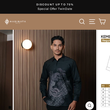
Skip
DISCOUNT UP TO 70%
to
Special Offer TwinDate
Pause
content
slideshow
Search
Site nav
Ca
CLOSE