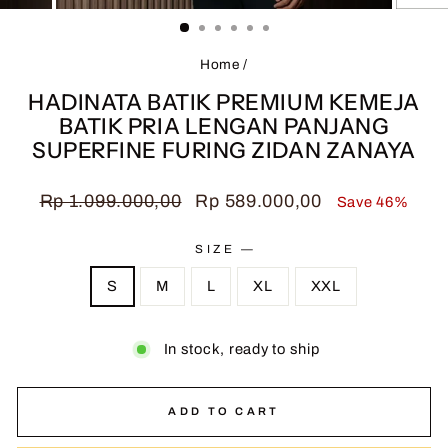
(ESC)
Home
/
HADINATA BATIK PREMIUM KEMEJA
BATIK PRIA LENGAN PANJANG
SUPERFINE FURING ZIDAN ZANAYA
Regular
Sale
Rp 1.099.000,00
Rp 589.000,00
Save 46%
price
price
SIZE
—
S
M
L
XL
XXL
In stock, ready to ship
ADD TO CART