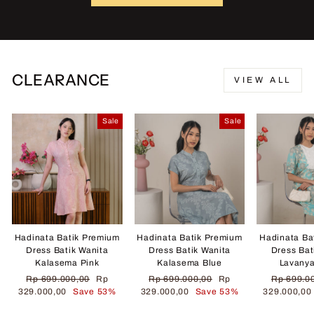
CLEARANCE
VIEW ALL
Sale
Sale
Hadinata Batik Premium
Hadinata Batik Premium
Hadinata Ba
Dress Batik Wanita
Dress Batik Wanita
Dress Bat
Kalasema Pink
Kalasema Blue
Lavany
Regular
Sale
Regular
Sale
Regular
Rp 699.000,00
Rp
Rp 699.000,00
Rp
Rp 699.0
price
price
price
price
price
329.000,00
Save 53%
329.000,00
Save 53%
329.000,0