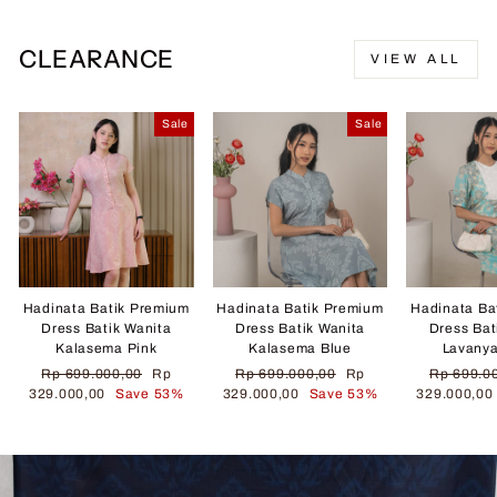
CLEARANCE
VIEW ALL
Sale
Sale
Hadinata Batik Premium
Hadinata Batik Premium
Hadinata Ba
Dress Batik Wanita
Dress Batik Wanita
Dress Bat
Kalasema Pink
Kalasema Blue
Lavany
Regular
Sale
Regular
Sale
Regular
Rp 699.000,00
Rp
Rp 699.000,00
Rp
Rp 699.0
price
price
price
price
price
329.000,00
Save 53%
329.000,00
Save 53%
329.000,0