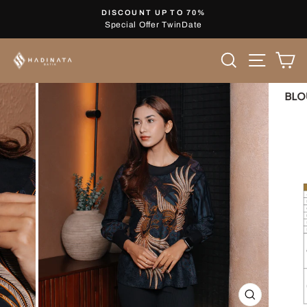
Skip
DISCOUNT UP TO 70%
to
Special Offer TwinDate
Pause
content
slideshow
Search
Site nav
Ca
CLOSE