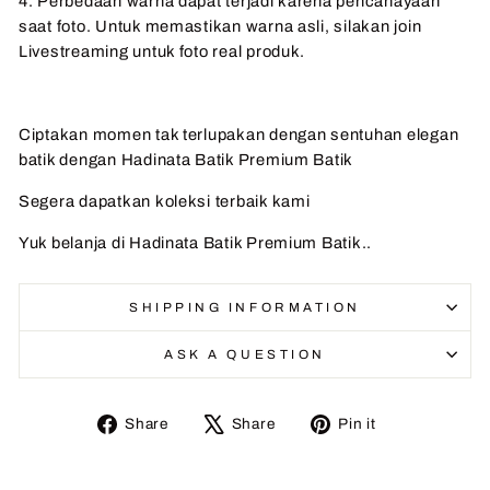
4. Perbedaan warna dapat terjadi karena pencahayaan
saat foto. Untuk memastikan warna asli, silakan join
Livestreaming untuk foto real produk.
Ciptakan momen tak terlupakan dengan sentuhan elegan
batik dengan Hadinata Batik Premium Batik
Segera dapatkan koleksi terbaik kami
Yuk belanja di Hadinata Batik Premium Batik..
SHIPPING INFORMATION
ASK A QUESTION
Share
Tweet
Pin
Share
Share
Pin it
on
on
on
Facebook
X
Pinterest