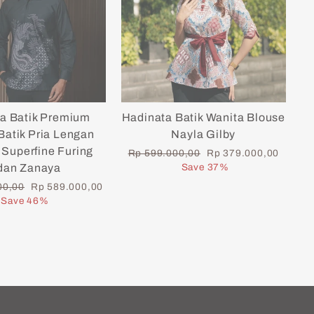
a Batik Premium
Hadinata Batik Wanita Blouse
atik Pria Lengan
Nayla Gilby
Superfine Furing
Regular
Sale
Rp 599.000,00
Rp 379.000,00
price
price
dan Zanaya
Save 37%
Sale
00,00
Rp 589.000,00
price
Save 46%