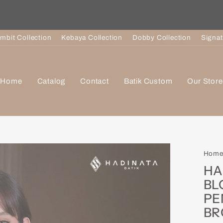
Pause
slideshow
imbit Collection
Kebaya Collection
Dobby Collection
Signat
Home
Catalog
Contact
Batik Custom
Our Store
Hom
HA
BL
PE
B