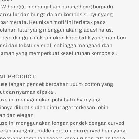
f Wihangga menampilkan burung hong berpadu
an sulur dan bunga dalam komposisi byur yang
bar merata. Keunikan motif ini terletak pada
olahan latar yang menggunakan gradasi halus,
rkaya dengan efek remekan khas batik yang memberi
nsi dan tekstur visual, sehingga menghadirkan
laman yang memperkuat keseluruhan komposisi.
AIL PRODUCT:
ouse lengan pendek berbahan 100% cotton yang
ut dan nyaman dipakai.
ouse ini menggunakan pola batik byur yang
innya dibuat sudah diatur agar terkesan lebih
h dan elegan
ouse ini menggunakan lengan pendek dengan curved
, kerah shanghai, hidden button, dan curved hem yang
ermanis tampilan secara keseluruhan, fitting loose