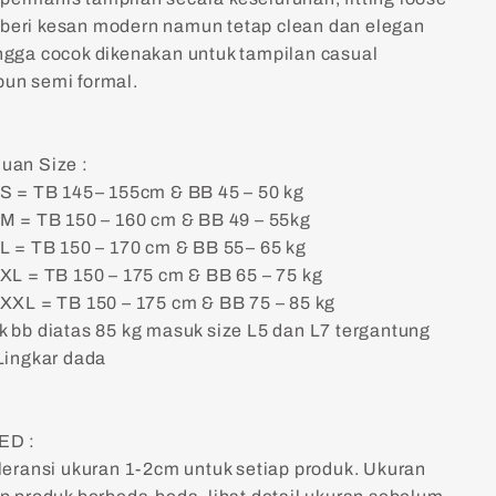
eri kesan modern namun tetap clean dan elegan
ngga cocok dikenakan untuk tampilan casual
un semi formal.
uan Size :
 S = TB 145– 155cm & BB 45 – 50 kg
 M = TB 150 – 160 cm & BB 49 – 55kg
 L = TB 150 – 170 cm & BB 55– 65 kg
 XL = TB 150 – 175 cm & BB 65 – 75 kg
 XXL = TB 150 – 175 cm & BB 75 – 85 kg
k bb diatas 85 kg masuk size L5 dan L7 tergantung
 Lingkar dada
ED :
oleransi ukuran 1-2cm untuk setiap produk. Ukuran