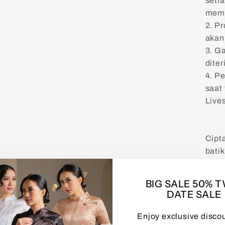
seti
memb
2. P
akan
3. Ga
diter
4. P
saat 
Lives
Cipt
bati
Sege
Yuk 
BIG SALE 50% 
DATE SALE
Enjoy exclusive disco