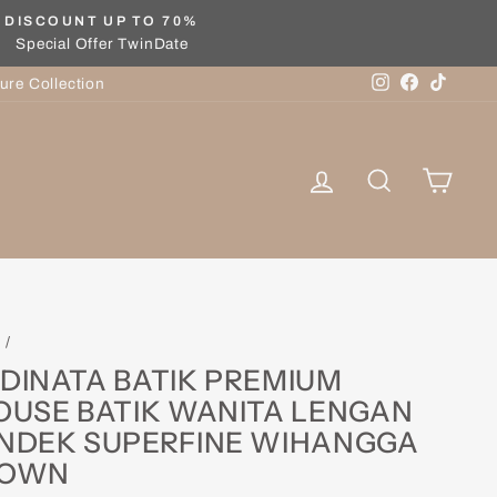
DISCOUNT UP TO 70%
Special Offer TwinDate
Instagram
Facebook
TikTok
ure Collection
Log in
Search
Cart
e
/
DINATA BATIK PREMIUM
OUSE BATIK WANITA LENGAN
NDEK SUPERFINE WIHANGGA
ROWN