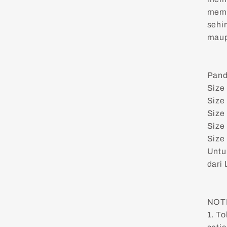
memb
sehi
maup
Pand
Size
Size
Size
Size
Size
Untu
dari
NOT
1. T