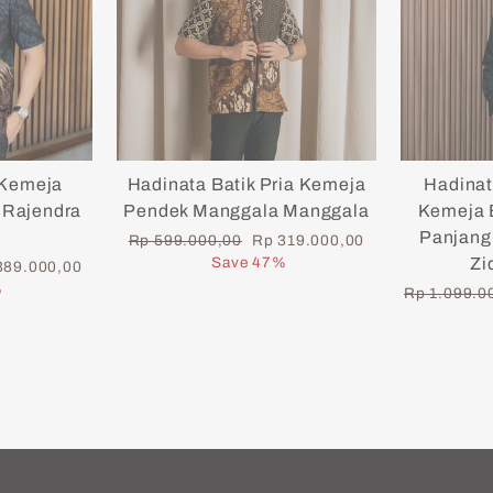
 Kemeja
Hadinata Batik Pria Kemeja
Hadinat
 Rajendra
Pendek Manggala Manggala
Kemeja B
Panjang 
Regular
Sale
Rp 599.000,00
Rp 319.000,00
price
price
Save 47%
Zi
389.000,00
e
%
Regular
Rp 1.099.0
price