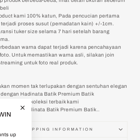
ap produk berbeda-beda, lihat detail ukuran sebelum
eli
roduct kami 100% katun, Pada pencucian pertama
 terjadi proses susut (pemadatan kain) +/-1cm.
ransi tuker size selama 7 hari setelah barang
ima.
erbedaan warna dapat terjadi karena pencahayaan
foto. Untuk memastikan warna asli, silakan join
treaming untuk foto real produk.
akan momen tak terlupakan dengan sentuhan elegan
k dengan Hadinata Batik Premium Batik
ra dapatkan koleksi terbaik kami
belanja di Hadinata Batik Premium Batik..
TWIN
"Close
(esc)"
SHIPPING INFORMATION
unts up