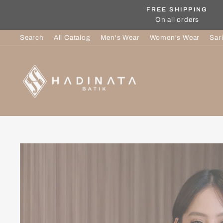
Skip
FREE SHIPPING
to
On all orders
content
Search
All Catalog
Men's Wear
Women's Wear
Sar