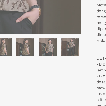
Moti
deng
terse
peng
dipe
dime
keda
DET
- Bl
lemb
- Bl
desa
mewa
- Bl
slit
memp