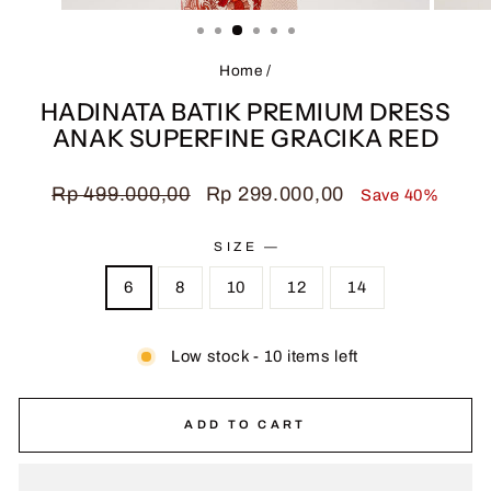
(ESC)
Home
/
HADINATA BATIK PREMIUM DRESS
ANAK SUPERFINE GRACIKA RED
Regular
Sale
Rp 499.000,00
Rp 299.000,00
Save 40%
price
price
SIZE
—
6
8
10
12
14
Low stock - 10 items left
ADD TO CART