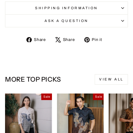
SHIPPING INFORMATION
ASK A QUESTION
Share
Tweet
Pin
Share
Share
Pin it
on
on
on
Facebook
X
Pinterest
MORE TOP PICKS
VIEW ALL
Sale
Sale