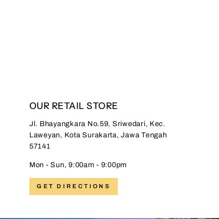
Dress Anak Superfine
Gracika Red
Regular
Sale
Rp 499.000,00
Rp
price
price
299.000,00
Save 40%
OUR RETAIL STORE
Jl. Bhayangkara No.59, Sriwedari, Kec.
Laweyan, Kota Surakarta, Jawa Tengah
57141
Mon - Sun, 9:00am - 9:00pm
GET DIRECTIONS