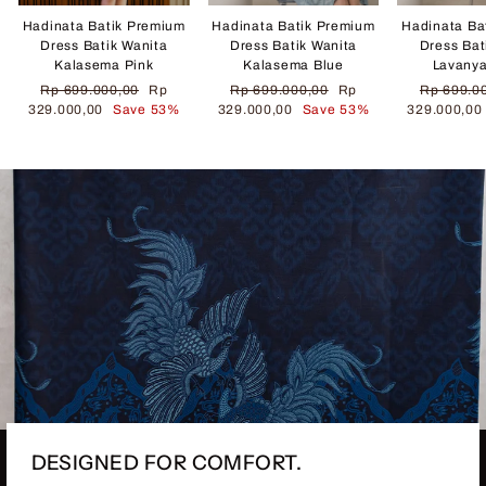
Hadinata Batik Premium
Hadinata Batik Premium
Hadinata Ba
Dress Batik Wanita
Dress Batik Wanita
Dress Bat
Kalasema Pink
Kalasema Blue
Lavany
Regular
Sale
Regular
Sale
Regular
Rp 699.000,00
Rp
Rp 699.000,00
Rp
Rp 699.0
price
price
price
price
price
329.000,00
Save 53%
329.000,00
Save 53%
329.000,0
DESIGNED FOR COMFORT.