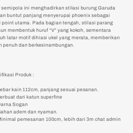
f semipola ini menghadirkan stilasi burung Garuda
an buntut panjang menyerupai phoenix sebagai
l point utama. Pada bagian tengah, stilasi parang
sun membentuk huruf “V” yang kokoh, sementara
ruh latar motif dihiasi ukel yang merata, memberikan
n penuh dan berkesinambungan.
fikasi Produk :
ebar kain 112cm, panjang sesuai pesanan.
erbuat dari katun superfine
warna
Sogan
ahan adem dan nyaman.
inimal pemesanan 100cm, lebih dari 3m chat admin