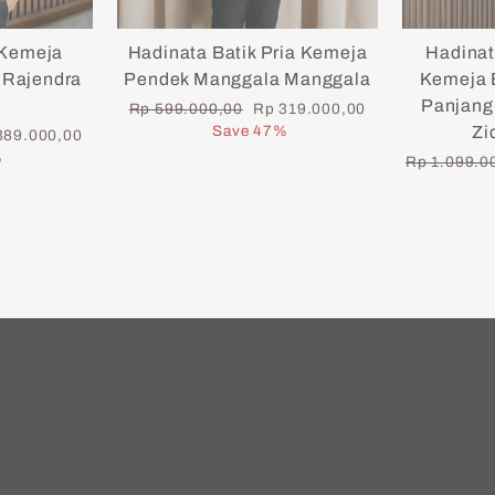
 Kemeja
Hadinata Batik Pria Kemeja
Hadinat
 Rajendra
Pendek Manggala Manggala
Kemeja B
Panjang 
Regular
Sale
Rp 599.000,00
Rp 319.000,00
price
price
Save 47%
Zi
389.000,00
e
%
Regular
Rp 1.099.0
price