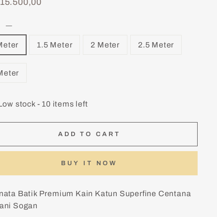
lar
15.500,00
E
—
Meter
1.5 Meter
2 Meter
2.5 Meter
Meter
Low stock - 10 items left
ADD TO CART
BUY IT NOW
nata Batik Premium Kain Katun Superfine Centana
ani
Sogan