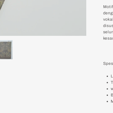
Moti
deng
voka
disu
selu
kesa
Spesi
L
T
B
M