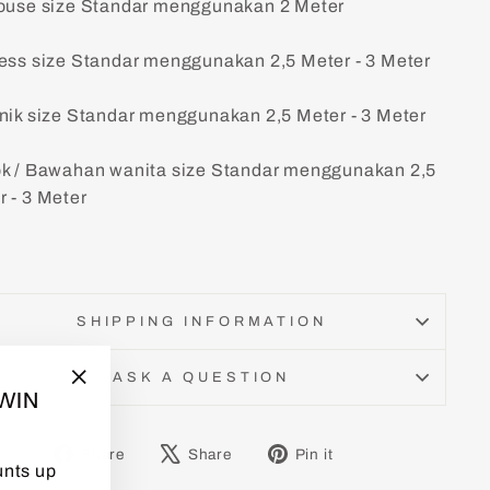
louse size Standar menggunakan 2 Meter
ress size Standar menggunakan 2,5 Meter - 3 Meter
unik size Standar menggunakan 2,5 Meter - 3 Meter
ok / Bawahan wanita size Standar menggunakan 2,5
r - 3 Meter
SHIPPING INFORMATION
ASK A QUESTION
TWIN
"Close
(esc)"
Share
Tweet
Pin
Share
Share
Pin it
unts up
on
on
on