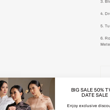
3. B
4. D
5. T
6. R
Mete
BIG SALE 50% 
DATE SALE
Enjoy exclusive disco