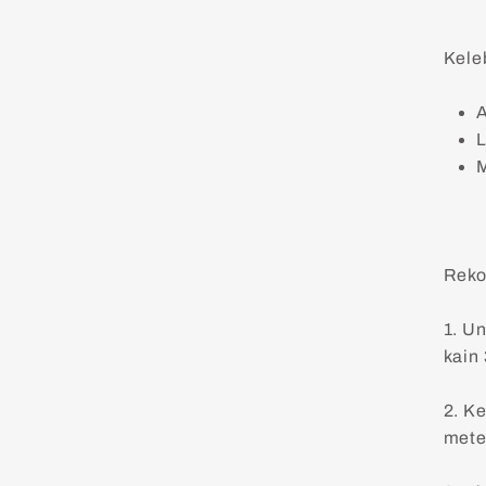
Kele
A
L
M
Reko
1. U
kain
2. K
mete