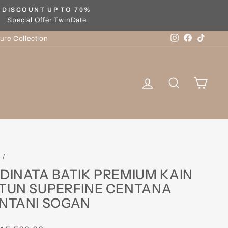
DISCOUNT UP TO 70%
Special Offer TwinDate
Instagram
Facebook
TikTok
ure Collection
Log in
Search
Cart
e
/
DINATA BATIK PREMIUM KAIN
TUN SUPERFINE CENTANA
NTANI SOGAN