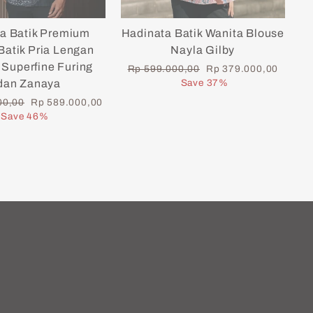
a Batik Premium
Hadinata Batik Wanita Blouse
atik Pria Lengan
Nayla Gilby
Superfine Furing
Regular
Sale
Rp 599.000,00
Rp 379.000,00
price
price
dan Zanaya
Save 37%
Sale
00,00
Rp 589.000,00
price
Save 46%