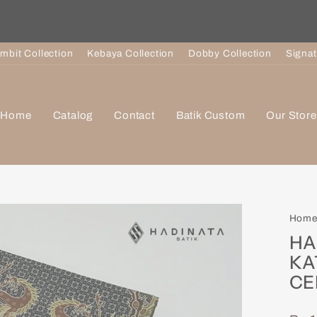
Pause
slideshow
imbit Collection
Kebaya Collection
Dobby Collection
Signat
Home
Catalog
Contact
Batik Custom
Our Store
Hom
HA
KA
CE