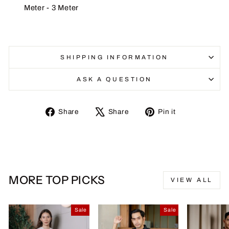
Meter - 3 Meter
SHIPPING INFORMATION
ASK A QUESTION
Share
Tweet
Pin
Share
Share
Pin it
on
on
on
Facebook
X
Pinterest
MORE TOP PICKS
VIEW ALL
Sale
Sale