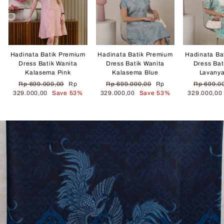
Hadinata Batik Premium
Hadinata Batik Premium
Hadinata Ba
Dress Batik Wanita
Dress Batik Wanita
Dress Bat
Kalasema Pink
Kalasema Blue
Lavany
Regular
Sale
Regular
Sale
Regular
Rp 699.000,00
Rp
Rp 699.000,00
Rp
Rp 699.0
price
price
price
price
price
329.000,00
Save 53%
329.000,00
Save 53%
329.000,0