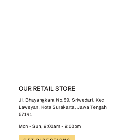
Hadinata Batik Premium
Kain Katun Superfine
Gracika Red
from Rp 115.500,00
OUR RETAIL STORE
Jl. Bhayangkara No.59, Sriwedari, Kec.
Laweyan, Kota Surakarta, Jawa Tengah
57141
Mon - Sun, 9:00am - 9:00pm
GET DIRECTIONS