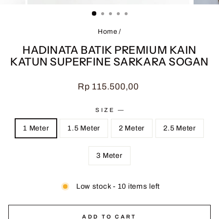
(ESC)
Home
/
HADINATA BATIK PREMIUM KAIN
KATUN SUPERFINE SARKARA SOGAN
Regular
Rp 115.500,00
price
SIZE
—
1 Meter
1.5 Meter
2 Meter
2.5 Meter
3 Meter
Low stock - 10 items left
ADD TO CART