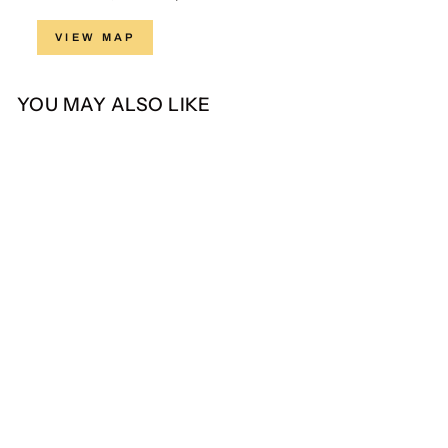
VIEW MAP
YOU MAY ALSO LIKE
Hadinata Batik Premium
Kain Katun Superfine
Sarkara Sogan
from Rp 115.500,00