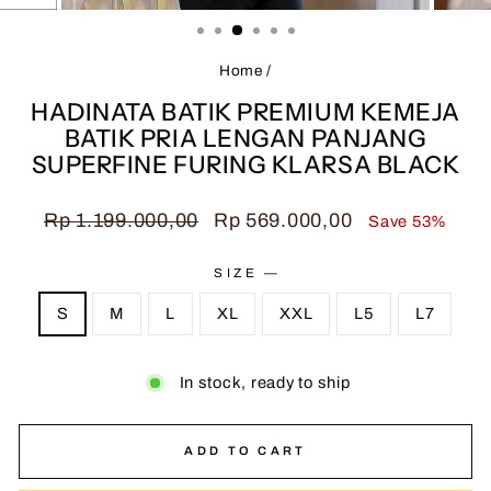
(ESC)
Home
/
HADINATA BATIK PREMIUM KEMEJA
BATIK PRIA LENGAN PANJANG
SUPERFINE FURING KLARSA BLACK
Regular
Sale
Rp 1.199.000,00
Rp 569.000,00
Save 53%
price
price
SIZE
—
S
M
L
XL
XXL
L5
L7
In stock, ready to ship
ADD TO CART