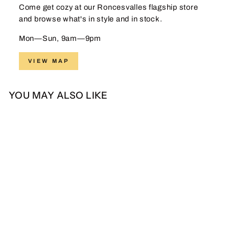
Come get cozy at our Roncesvalles flagship store
and browse what's in style and in stock.
Mon—Sun, 9am—9pm
VIEW MAP
YOU MAY ALSO LIKE
Sale
Hadinata Batik Premium
Kemeja Batik Pria
Lengan Panjang