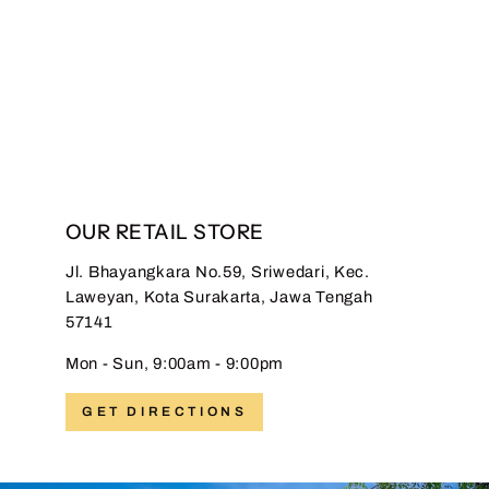
Superfine Furing Klarsa
Black
Regular
Sale
Rp 1.199.000,00
from Rp
price
price
569.000,00
Save 53%
OUR RETAIL STORE
Jl. Bhayangkara No.59, Sriwedari, Kec.
Laweyan, Kota Surakarta, Jawa Tengah
57141
Mon - Sun, 9:00am - 9:00pm
GET DIRECTIONS