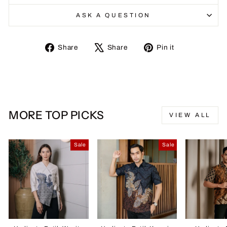
ASK A QUESTION
Share
Tweet
Pin
Share
Share
Pin it
on
on
on
Facebook
X
Pinterest
MORE TOP PICKS
VIEW ALL
Sale
Sale