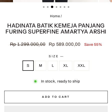
(ESC)
Home
/
HADINATA BATIK KEMEJA PANJANG
FURING SUPERFINE AMARTYA ARSHI
Regular
Sale
Rp 1.299.000,00
Rp 589.000,00
Save 55%
price
price
SIZE
—
S
M
L
XL
XXL
In stock, ready to ship
ADD TO CART