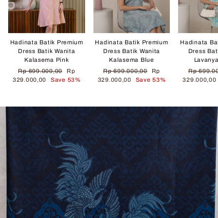
Hadinata Batik Premium
Hadinata Batik Premium
Hadinata Ba
Dress Batik Wanita
Dress Batik Wanita
Dress Bat
Kalasema Pink
Kalasema Blue
Lavany
Regular
Sale
Regular
Sale
Regular
Rp 699.000,00
Rp
Rp 699.000,00
Rp
Rp 699.0
price
price
price
price
price
329.000,00
Save 53%
329.000,00
Save 53%
329.000,0