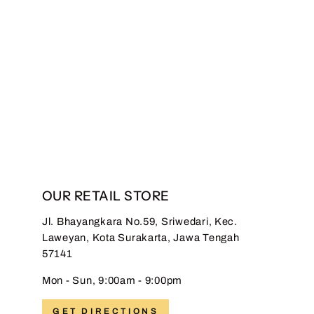
Hadinata Batik Kemeja
Panjang Furing Superfine
Amartya Arshi
Regular
Sale
Rp 1.299.000,00
Rp
price
price
589.000,00
Save 55%
OUR RETAIL STORE
Jl. Bhayangkara No.59, Sriwedari, Kec.
Laweyan, Kota Surakarta, Jawa Tengah
57141
Mon - Sun, 9:00am - 9:00pm
GET DIRECTIONS