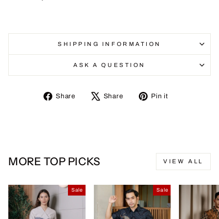
SHIPPING INFORMATION
ASK A QUESTION
Share
Tweet
Pin
Share
Share
Pin it
on
on
on
Facebook
X
Pinterest
MORE TOP PICKS
VIEW ALL
Sale
Sale