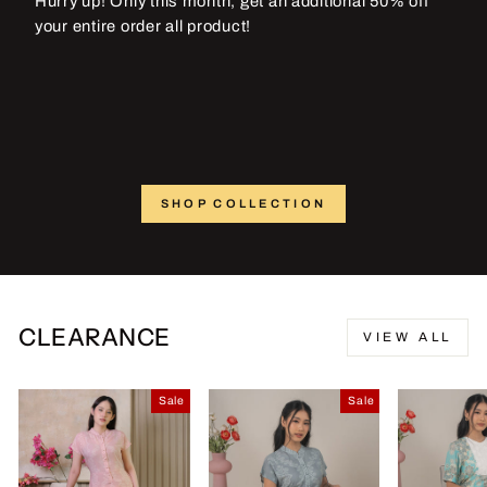
Hurry up! Only this month, get an additional 50% off
your entire order all product!
SHOP COLLECTION
CLEARANCE
VIEW ALL
Sale
Sale