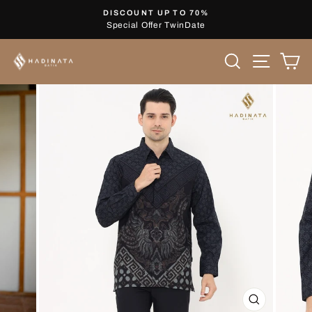
Skip
DISCOUNT UP TO 70%
to
Special Offer TwinDate
Pause
content
slideshow
Search
Site nav
Ca
CLOSE