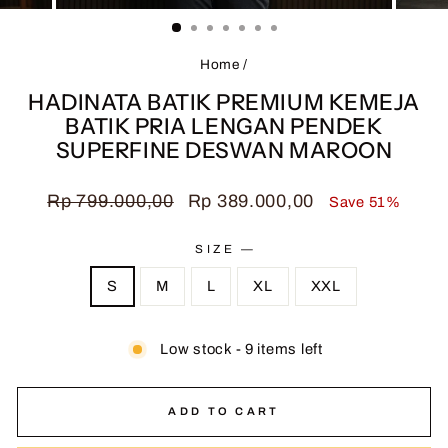
(ESC)
Home
/
HADINATA BATIK PREMIUM KEMEJA
BATIK PRIA LENGAN PENDEK
SUPERFINE DESWAN MAROON
Regular
Sale
Rp 799.000,00
Rp 389.000,00
Save 51%
price
price
SIZE
—
S
M
L
XL
XXL
Low stock - 9 items left
ADD TO CART