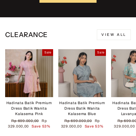
CLEARANCE
VIEW ALL
Sale
Sale
Hadinata Batik Premium
Hadinata Batik Premium
Hadinata Ba
Dress Batik Wanita
Dress Batik Wanita
Dress Bat
Kalasema Pink
Kalasema Blue
Lavany
Regular
Sale
Regular
Sale
Regular
Rp 699.000,00
Rp
Rp 699.000,00
Rp
Rp 699.0
price
price
price
price
price
329.000,00
Save 53%
329.000,00
Save 53%
329.000,0