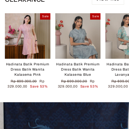
Sale
Sale
Hadinata Batik Premium
Hadinata Batik Premium
Hadinata Ba
Dress Batik Wanita
Dress Batik Wanita
Dress Bat
Kalasema Pink
Kalasema Blue
Lavany
Regular
Sale
Regular
Sale
Regular
Rp 699.000,00
Rp
Rp 699.000,00
Rp
Rp 699.0
price
price
price
price
price
329.000,00
Save 53%
329.000,00
Save 53%
329.000,0