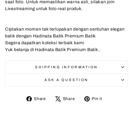
saat foto. Untuk memastikan warna asli, silakan join
Livestreaming untuk foto real produk.
Ciptakan momen tak terlupakan dengan sentuhan elegan
batik dengan Hadinata Batik Premium Batik
Segera dapatkan koleksi terbaik kami
Yuk belanja di Hadinata Batik Premium Batik..
SHIPPING INFORMATION
ASK A QUESTION
Share
Tweet
Pin
Share
Share
Pin it
on
on
on
Facebook
X
Pinterest