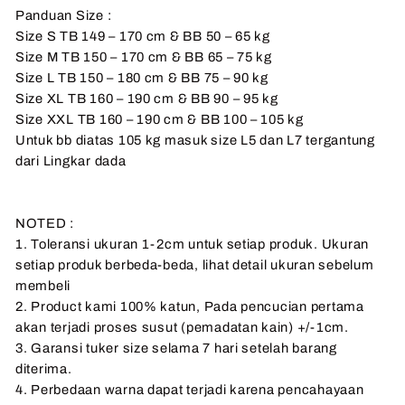
Panduan Size :
Size S TB 149 – 170 cm & BB 50 – 65 kg
Size M TB 150 – 170 cm & BB 65 – 75 kg
Size L TB 150 – 180 cm & BB 75 – 90 kg
Size XL TB 160 – 190 cm & BB 90 – 95 kg
Size XXL TB 160 – 190 cm & BB 100 – 105 kg
Untuk bb diatas 105 kg masuk size L5 dan L7 tergantung
dari Lingkar dada
NOTED :
1. Toleransi ukuran 1-2cm untuk setiap produk. Ukuran
setiap produk berbeda-beda, lihat detail ukuran sebelum
membeli
2. Product kami 100% katun, Pada pencucian pertama
akan terjadi proses susut (pemadatan kain) +/-1cm.
3. Garansi tuker size selama 7 hari setelah barang
diterima.
4. Perbedaan warna dapat terjadi karena pencahayaan