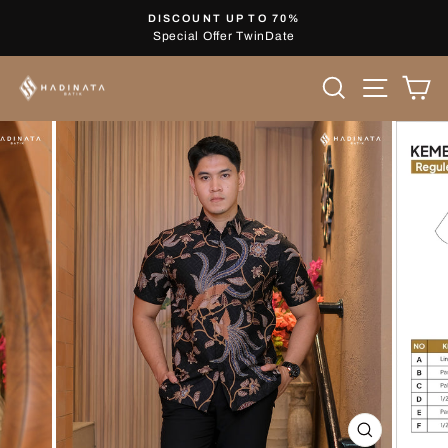
Skip
DISCOUNT UP TO 70%
to
Special Offer TwinDate
Pause
content
slideshow
Search
Site nav
Ca
CLOSE