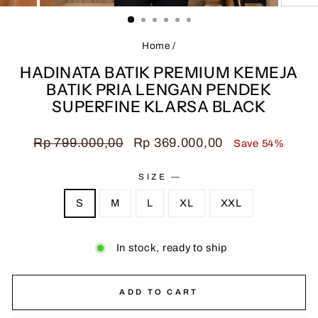
(ESC)
Home
/
HADINATA BATIK PREMIUM KEMEJA
BATIK PRIA LENGAN PENDEK
SUPERFINE KLARSA BLACK
Regular
Sale
Rp 799.000,00
Rp 369.000,00
Save 54%
price
price
SIZE
—
S
M
L
XL
XXL
In stock, ready to ship
ADD TO CART