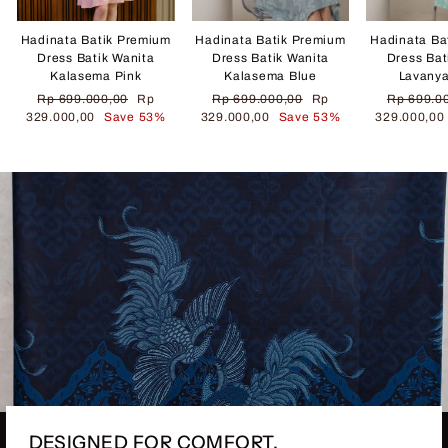
Hadinata Batik Premium
Hadinata Batik Premium
Hadinata Ba
Dress Batik Wanita
Dress Batik Wanita
Dress Bat
Kalasema Pink
Kalasema Blue
Lavany
Regular
Sale
Regular
Sale
Regular
Rp 699.000,00
Rp
Rp 699.000,00
Rp
Rp 699.0
price
price
price
price
price
329.000,00
Save 53%
329.000,00
Save 53%
329.000,0
DESIGNED FOR COMFORT.