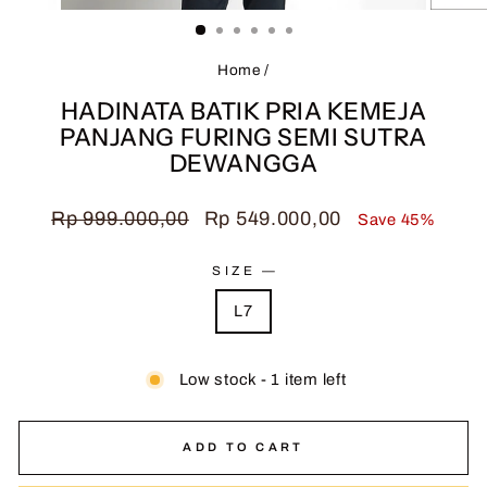
(ESC)
Home
/
HADINATA BATIK PRIA KEMEJA
PANJANG FURING SEMI SUTRA
DEWANGGA
Regular
Sale
Rp 999.000,00
Rp 549.000,00
Save 45%
price
price
SIZE
—
L7
Low stock - 1 item left
ADD TO CART