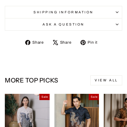
SHIPPING INFORMATION
ASK A QUESTION
Share
Tweet
Pin
Share
Share
Pin it
on
on
on
Facebook
X
Pinterest
MORE TOP PICKS
VIEW ALL
Sale
Sale