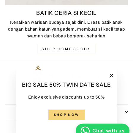
BATIK CERIA SI KECIL
Kenalkan warisan budaya sejak dini. Dress batik anak
dengan bahan katun yang adem, membuat si kecil tetap
nyaman dan bebas bergerak seharian.
SHOP HOMEGOODS
"Close
BIG SALE 50% TWIN DATE SALE
(esc)"
Enjoy exclusive discounts up to 50%
HADINATA BATIK
SHOP NOW
MENU
Chat with us