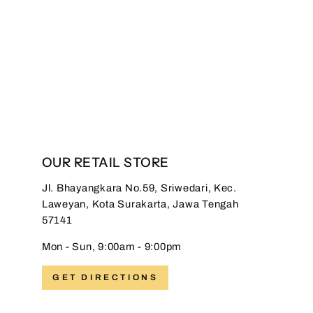
Hadinata Batik Pria
Kemeja Panjang Furing
Semi Sutra Dewangga
Regular
Sale
Rp 999.000,00
Rp
price
price
549.000,00
Save 45%
OUR RETAIL STORE
Jl. Bhayangkara No.59, Sriwedari, Kec.
Laweyan, Kota Surakarta, Jawa Tengah
57141
Mon - Sun, 9:00am - 9:00pm
GET DIRECTIONS