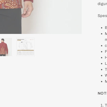
digu
Spesi
B
M
m
c
F
H
L
T
W
M
NOT
T