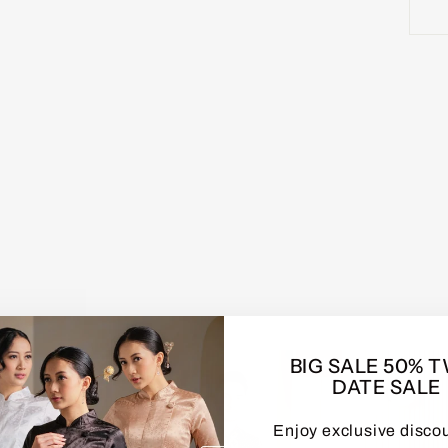
BIG SALE 50% 
Sale
Sale
DATE SALE
Enjoy exclusive disco