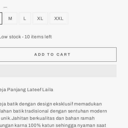
E
—
M
L
XL
XXL
Low stock - 10 items left
ADD TO CART
ja Panjang Lateef Laila
ja batik dengan design eksklusif memadukan
dahan batik tradisional dengan sentuhan modern
 unik.Jahitan berkualitas dan bahan ramah
kungan karna 100% katun sehingga nyaman saat