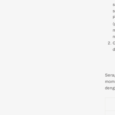
s
s
P
(
m
G
d
Sera
mome
deng