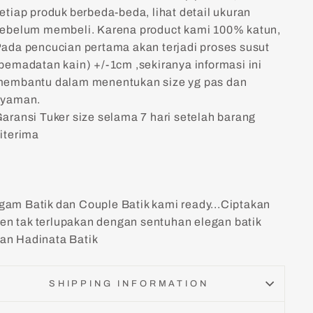
etiap produk berbeda-beda, lihat detail ukuran
ebelum membeli. Karena product kami 100% katun,
ada pencucian pertama akan terjadi proses susut
pemadatan kain) +/-1cm ,sekiranya informasi ini
embantu dalam menentukan size yg pas dan
nyaman.
aransi Tuker size selama 7 hari setelah barang
iterima
gam Batik dan Couple Batik kami ready...Ciptakan
n tak terlupakan dengan sentuhan elegan batik
an Hadinata Batik
SHIPPING INFORMATION