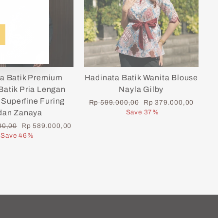
a Batik Premium
Hadinata Batik Wanita Blouse
atik Pria Lengan
Nayla Gilby
Superfine Furing
Regular
Sale
Rp 599.000,00
Rp 379.000,00
price
price
dan Zanaya
Save 37%
Sale
00,00
Rp 589.000,00
price
Save 46%