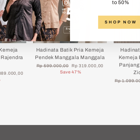
to 50%
SHOP NOW
 Kemeja
Hadinata Batik Pria Kemeja
Hadinat
 Rajendra
Pendek Manggala Manggala
Kemeja B
Panjang 
Regular
Sale
Rp 599.000,00
Rp 319.000,00
price
price
Save 47%
Zi
389.000,00
e
%
Regular
Rp 1.099.0
price