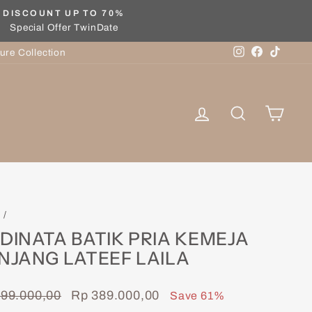
DISCOUNT UP TO 70%
Special Offer TwinDate
Instagram
Facebook
TikTok
ure Collection
Log in
Search
Cart
e
/
DINATA BATIK PRIA KEMEJA
NJANG LATEEF LAILA
lar
Sale
99.000,00
Rp 389.000,00
Save 61%
price