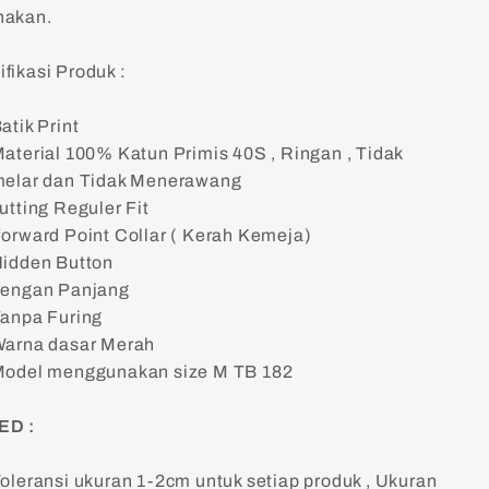
nakan.
fikasi Produk :
atik Print
aterial 100% Katun Primis 40S , Ringan , Tidak
elar dan Tidak Menerawang
utting Reguler Fit
orward Point Collar ( Kerah Kemeja)
idden Button
engan Panjang
anpa Furing
arna dasar Merah
odel menggunakan size M TB 182
ED :
oleransi ukuran 1-2cm untuk setiap produk , Ukuran