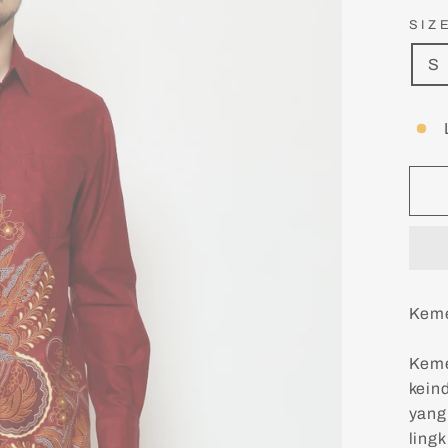
SIZ
S
Keme
Keme
kein
yang
ling