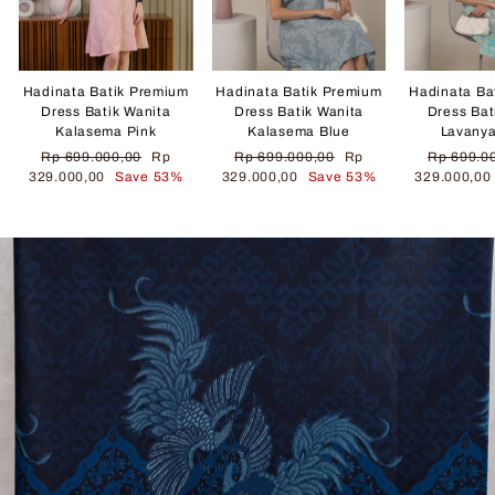
Hadinata Batik Premium
Hadinata Batik Premium
Hadinata Ba
Dress Batik Wanita
Dress Batik Wanita
Dress Bat
Kalasema Pink
Kalasema Blue
Lavany
Regular
Sale
Regular
Sale
Regular
Rp 699.000,00
Rp
Rp 699.000,00
Rp
Rp 699.0
price
price
price
price
price
329.000,00
Save 53%
329.000,00
Save 53%
329.000,0