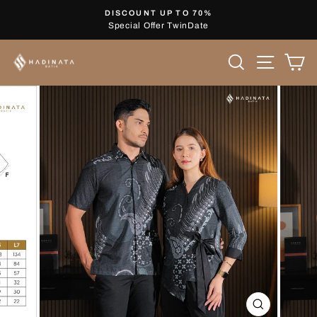
Skip
DISCOUNT UP TO 70%
to
Special Offer TwinDate
Pause
content
slideshow
Search
Site nav
Ca
CLOSE