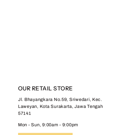
Hadinata Batik Sarimbit
Set Batik Couple
Deswan Black - Kemeja
Pendek & Blouse
Regular
Sale
Rp 1.899.000,00
Rp
price
price
768.000,00
Save 60%
OUR RETAIL STORE
Jl. Bhayangkara No.59, Sriwedari, Kec.
Laweyan, Kota Surakarta, Jawa Tengah
57141
Mon - Sun, 9:00am - 9:00pm