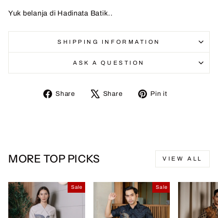
Yuk belanja di Hadinata Batik..
SHIPPING INFORMATION
ASK A QUESTION
Share
Tweet
Pin
Share
Share
Pin it
on
on
on
Facebook
X
Pinterest
MORE TOP PICKS
VIEW ALL
Sale
Sale