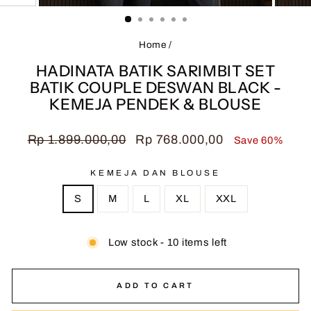
(ESC)
Home
/
HADINATA BATIK SARIMBIT SET
BATIK COUPLE DESWAN BLACK -
KEMEJA PENDEK & BLOUSE
Regular
Sale
Rp 1.899.000,00
Rp 768.000,00
Save 60%
price
price
KEMEJA DAN BLOUSE
S
M
L
XL
XXL
Low stock - 10 items left
ADD TO CART