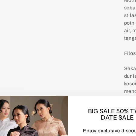
Moti
seba
stil
poin
air,
teng
Filos
Seka
duni
kese
menc
trad
kehi
BIG SALE 50% 
kese
DATE SALE
keku
kese
Enjoy exclusive disco