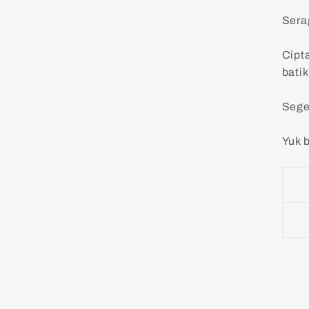
Sera
Cipt
bati
Sege
Yuk b