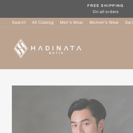
Skip
FREE SHIPPING
to
On all orders
content
Search
All Catalog
Men's Wear
Women's Wear
Sar