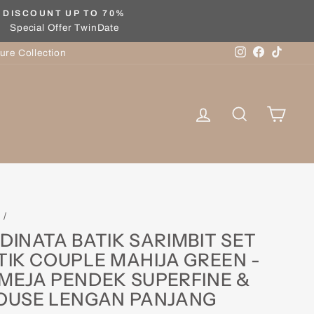
DISCOUNT UP TO 70%
Special Offer TwinDate
Instagram
Facebook
TikTok
ure Collection
Log in
Search
Cart
e
/
DINATA BATIK SARIMBIT SET
TIK COUPLE MAHIJA GREEN -
MEJA PENDEK SUPERFINE &
OUSE LENGAN PANJANG