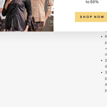
to 50%
NOT
SHOP NOW
1
U
u
K
p
+
m
2
d
3
p
a
p