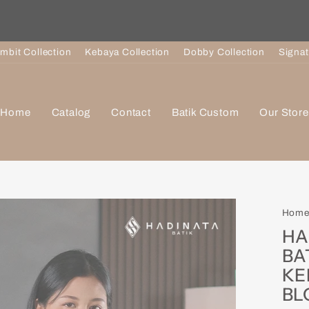
Pause
slideshow
imbit Collection
Kebaya Collection
Dobby Collection
Signat
Home
Catalog
Contact
Batik Custom
Our Store
Hom
HA
BA
KE
BL