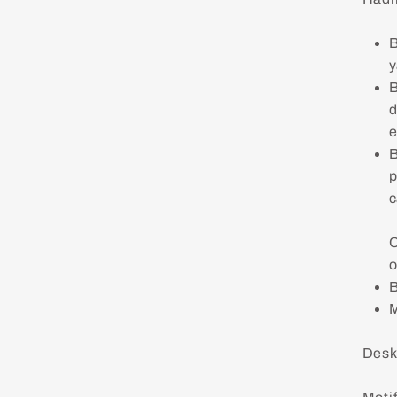
B
y
B
d
e
B
p
c
C
o
B
M
Desk