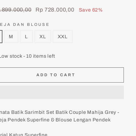
lar
Sale
.899.000,00
Rp 728.000,00
Save 62%
price
EJA DAN BLOUSE
M
L
XL
XXL
Low stock - 10 items left
ADD TO CART
nata Batik Sarimbit Set Batik Couple Mahija Grey -
ja Pendek Superfine & Blouse Lengan Pendek
rial Katun Superfine