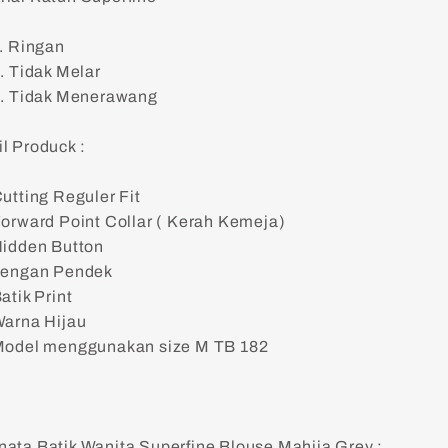
. Ringan
. Tidak Melar
. Tidak Menerawang
l Produck :
utting Reguler Fit
orward Point Collar ( Kerah Kemeja)
idden Button
Lengan Pendek
atik Print
arna Hijau
odel menggunakan size M TB 182
nata Batik Wanita Superfine Blouse Mahija Grey :