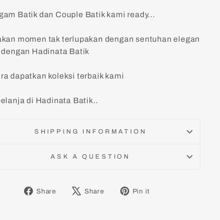
gam Batik dan Couple Batik kami ready...
akan momen tak terlupakan dengan sentuhan elegan
k dengan Hadinata Batik
ra dapatkan koleksi terbaik kami
elanja di Hadinata Batik..
SHIPPING INFORMATION
ASK A QUESTION
Share
Tweet
Pin
Share
Share
Pin it
on
on
on
Facebook
X
Pinterest