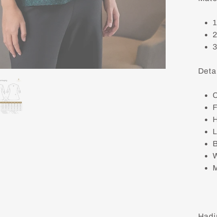
1
2
3
Detai
C
F
H
B
W
M
Hadi