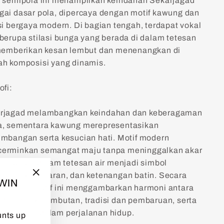
f semipola ini menampilkan keindahan Sekarjagad
gai dasar pola, dipercaya dengan motif kawung dan
asi bergaya modern. Di bagian tengah, terdapat vokal
 berupa stilasi bunga yang berada di dalam tetesan
 memberikan kesan lembut dan menenangkan di
ah komposisi yang dinamis.
ofi:
rjagad melambangkan keindahan dan keberagaman
a, sementara kawung merepresentasikan
imbangan serta kesucian hati. Motif modern
erminkan semangat maju tanpa meninggalkan akar
isi. Bunga dalam tetesan air menjadi simbol
dupan, kesegaran, dan ketenangan batin. Secara
TWIN
"Close
luruhan, motif ini menggambarkan harmoni antara
(esc)"
atan dan kelembutan, tradisi dan pembaruan, serta
imbangan dalam perjalanan hidup.
unts up