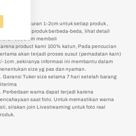
ED :
. Toleransi ukuran 1-2cm untuk setiap produk ,
kuran setiap produk berbeda-beda, lihat detail
kuran sebelum membeli
arena product kami 100% katun, Pada pencucian
ertama akan terjadi proses susut (pemadatan kain)
/-1cm ,sekiranya informasi ini membantu dalam
enentukan size yg pas dan nyaman.
. Garansi Tuker size selama 7 hari setelah barang
iterima
. Perbedaan warna dapat terjadi karena
encahayaan saat foto. Untuk memastikan warna
sli, silakan join Livestreaming untuk foto real
roduk.