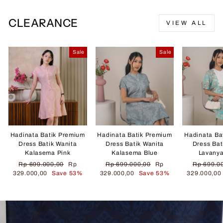
CLEARANCE
VIEW ALL
Sale
Sale
Hadinata Batik Premium
Hadinata Batik Premium
Hadinata Ba
Dress Batik Wanita
Dress Batik Wanita
Dress Bat
Kalasema Pink
Kalasema Blue
Lavany
Regular
Sale
Regular
Sale
Regular
Rp 699.000,00
Rp
Rp 699.000,00
Rp
Rp 699.0
price
price
price
price
price
329.000,00
Save 53%
329.000,00
Save 53%
329.000,0