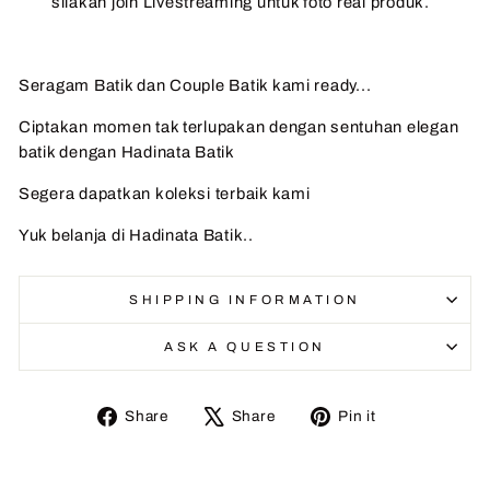
silakan join Livestreaming untuk foto real produk.
Seragam Batik dan Couple Batik kami ready...
Ciptakan momen tak terlupakan dengan sentuhan elegan
batik dengan Hadinata Batik
Segera dapatkan koleksi terbaik kami
Yuk belanja di Hadinata Batik..
SHIPPING INFORMATION
ASK A QUESTION
Share
Tweet
Pin
Share
Share
Pin it
on
on
on
Facebook
X
Pinterest