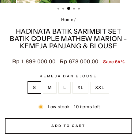
(ESC)
Home
/
HADINATA BATIK SARIMBIT SET
BATIK COUPLE MATHEW MARION -
KEMEJA PANJANG & BLOUSE
Regular
Sale
Rp 1.899.000,00
Rp 678.000,00
Save 64%
price
price
KEMEJA DAN BLOUSE
S
M
L
XL
XXL
Low stock - 10 items left
ADD TO CART