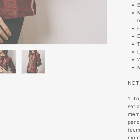
B
M
m
H
B
T
L
M
NOT
1. T
seti
memb
penc
(pem
memb