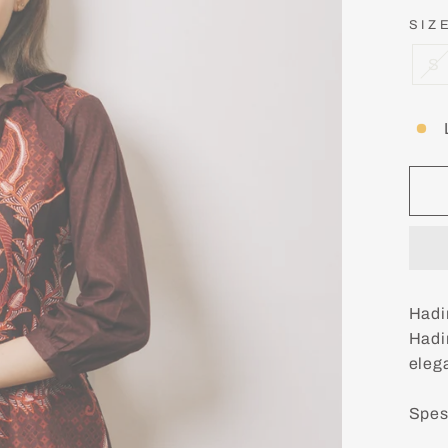
SIZ
S
Hadi
Hadi
eleg
Spes