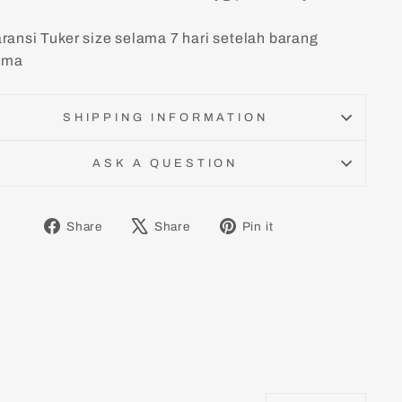
ransi Tuker size selama 7 hari setelah barang
rima
SHIPPING INFORMATION
ASK A QUESTION
Share
Tweet
Pin
Share
Share
Pin it
on
on
on
Facebook
X
Pinterest