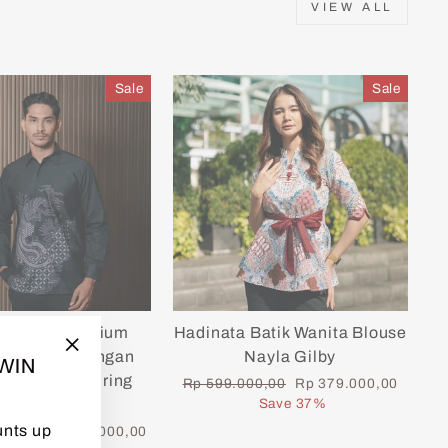
VIEW ALL
Sale
Sale
a Batik Premium
Hadinata Batik Wanita Blouse
atik Pria Lengan
Nayla Gilby
TWIN
"Close
Superfine Furing
Regular
Sale
Rp 599.000,00
Rp 379.000,00
(esc)"
price
price
dan Zanaya
Save 37%
unts up
Sale
00,00
Rp 589.000,00