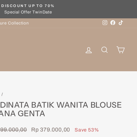
DISCOUNT UP TO 70%
Special Offer TwinDate
Instagram
Facebook
TikTok
ure Collection
Log in
Search
Cart
e
/
DINATA BATIK WANITA BLOUSE
ANA GENTA
lar
Sale
99.000,00
Rp 379.000,00
Save 53%
price