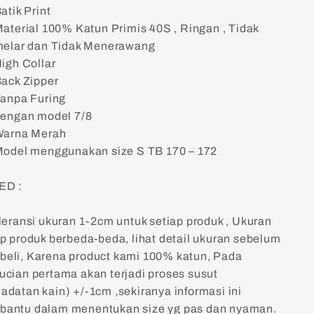
atik Print
aterial 100% Katun Primis 40S , Ringan , Tidak
elar dan Tidak Menerawang
igh Collar
ack Zipper
anpa Furing
engan model 7/8
Warna Merah
odel menggunakan size S TB 170 – 172
ED :
oleransi ukuran 1-2cm untuk setiap produk , Ukuran
ap produk berbeda-beda, lihat detail ukuran sebelum
eli, Karena product kami 100% katun, Pada
ucian pertama akan terjadi proses susut
adatan kain) +/-1cm ,sekiranya informasi ini
antu dalam menentukan size yg pas dan nyaman.