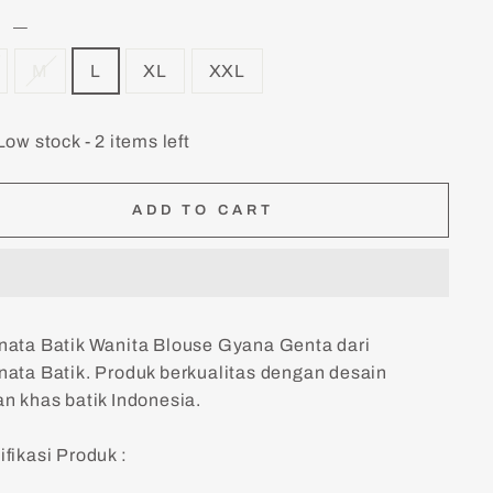
E
—
M
L
XL
XXL
Low stock - 2 items left
ADD TO CART
nata Batik Wanita Blouse Gyana Genta dari
nata Batik. Produk berkualitas dengan desain
an khas batik Indonesia.
ifikasi Produk :