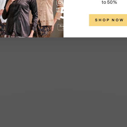
price
to 50%
SHOP NOW